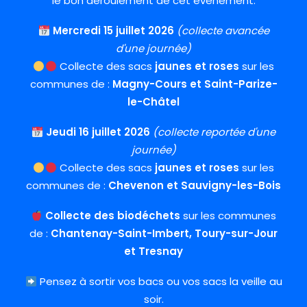
le bon déroulement de cet événement.
Mercredi 15 juillet 2026
(collecte avancée
d'une journée)
Collecte des sacs
jaunes et roses
sur les
communes de :
Magny-Cours et
Saint-Parize-
le-Châtel
Jeudi 16 juillet 2026
(collecte reportée d'une
journée)
Collecte des sacs
jaunes et roses
sur les
communes de :
Chevenon et
Sauvigny-les-Bois
Collecte des biodéchets
sur les communes
de :
Chantenay-Saint-Imbert,
Toury-sur-Jour
et
Tresnay
Pensez à sortir vos bacs ou vos sacs la veille au
soir.